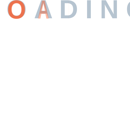
O
A
D
I
N
ve a comment
Abonnement Smart IP TV
des services de streaming
es de streaming personnalisables La maniè
ision et les médias évolue, et le passage
 est de plus en plus marqué ces dernières